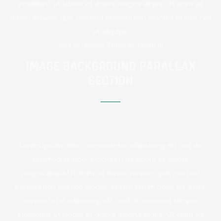
incididunt ut labore et dolore magna aliqua. Ut enim ad
minim veniam, quis nostrud exercitation ullamco laboris nisi
ut aliquipe.
ASED DO EIUSMOD TEMPOR INCIDIDUNT UT
IMAGE BACKGROUND PARALLAX
SECTION
Lorem ipsum dolor, consectetur adipisicing elit sed do
eiusmod tempor incididunt ut labore et dolore
magna aliqua.Ut enim ad minim veniam, quis nostrud
exercitation ullamco laboris. Lorem ipsum dolor sit amet,
consectetur adipiscing elit, sed do eiusmod tempor
incididunt ut labore et dolore magna aliqua. Ut enim ad