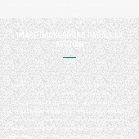
minim veniam, quis nostrud exercitation ullamco laboris nisi
ut aliquipe.
ASED DO EIUSMOD TEMPOR INCIDIDUNT UT
IMAGE BACKGROUND PARALLAX
SECTION
Lorem ipsum dolor, consectetur adipisicing elit sed do
eiusmod tempor incididunt ut labore et dolore
magna aliqua.Ut enim ad minim veniam, quis nostrud
exercitation ullamco laboris. Lorem ipsum dolor sit amet,
consectetur adipiscing elit, sed do eiusmod tempor
incididunt ut labore et dolore magna aliqua. Ut enim ad
minim veniam, quis nostrud exercitation ullamco laboris nisi