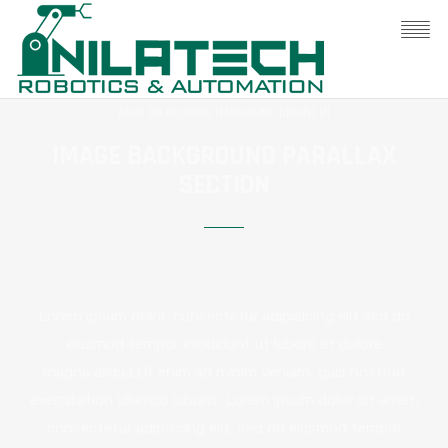
ASED DO EIUSMOD TEMPOR INCIDIDUNT UT
IMAGE BACKGROUND PARALLAX
SECTION
Lorem ipsum dolor, consectetur adipisicing elit sed do
eiusmod tempor incididunt ut labore et dolore
magna aliqua.Ut enim ad minim veniam, quis nostrud
exercitation ullamco laboris. Lorem ipsum dolor sit amet,
consectetur adipiscing elit, sed do eiusmod tempor